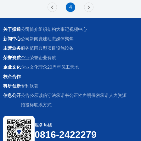
4
关于振通
公司简介
组织架构
大事记
视频中心
新闻中心
公司新闻
党建动态
媒体聚焦
主营业务
服务范围
典型项目
设施设备
荣誉资质
企业荣誉
企业资质
企业文化
企业文化理念
20周年
员工天地
校企合作
科研创新
专利
软著
信息公开
公告公示
诚信守法承诺书
公正性声明
保密承诺
人力资源
招投标
联系方式
服务热线
0816-2422279