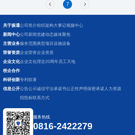
7
关于振通
公司简介
组织架构
大事记
视频中心
新闻中心
公司新闻
党建动态
媒体聚焦
主营业务
服务范围
典型项目
设施设备
荣誉资质
企业荣誉
企业资质
企业文化
企业文化理念
20周年
员工天地
校企合作
科研创新
专利
软著
信息公开
公告公示
诚信守法承诺书
公正性声明
保密承诺
人力资源
招投标
联系方式
服务热线
0816-2422279