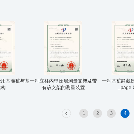
验用基准桩与基
一种立柱内壁涂层测量支架及带
一种基桩静载
结构
有该支架的测量装置
_page-
1
2
3
4