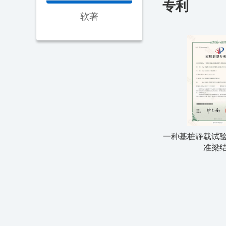
专利
软著
一种基桩静载试
准梁