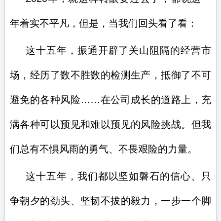
年着实不平凡，但是，当我们回头看了看：
这十五年，振通开辟了关山阻隔的经营市
场，经历了数不胜数的检测生产，抵御了不可
避免的各种风险……在公司成长的道路上，充
满各种可以预见和难以预见的风险挑战。但我
们总有不惧风雨的勇气、不畏艰险的力量。
这十五年，我们都以坚如磐石的信心、只
争朝夕的劲头、坚韧不拔的毅力，一步一个脚