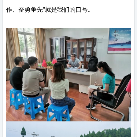
作、奋勇争先”就是我们的口号。