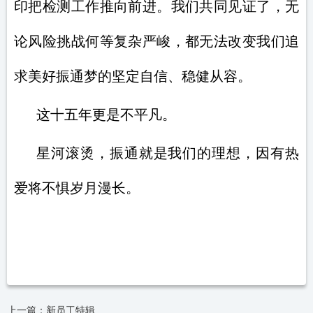
印把检测工作推向前进。我们共同见证了，无
论风险挑战何等复杂严峻，都无法改变我们追
求美好振通梦的坚定自信、稳健从容。
这十五年更是不平凡。
星河滚烫，振通就是我们的理想，因有热
爱将不惧岁月漫长。
上一篇：新员工特辑