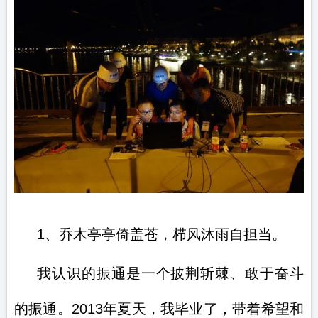
1、乔木亭亭倚盖苍，栉风沐雨自担当。
我认识的振通是一个披荆斩棘、敢于奋斗
的振通。2013年夏天，我毕业了，带着希望和