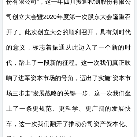
份有限公司”，这一年四川振通检测股份有限公
司创立大会暨2020年度第一次股东大会隆重召
开了。此次创立大会的顺利召开，具有划时代
的意义，标志着振通从此迈入了一个新的时
代，踏上了一段新的征程。这一次我们真正吹
响了进军资本市场的号角，迈出了实施“资本市
场三步走”发展战略的关键一步。这一次我们坐
上了一条更规范、更科学、更广阔的发展快
车，这一次我们翻开了推动公司资产资本化、