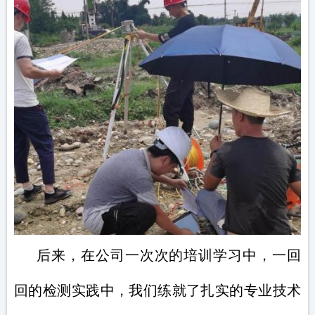
后来，在公司一次次的培训学习中，一回
回的检测实践中，我们练就了扎实的专业技术