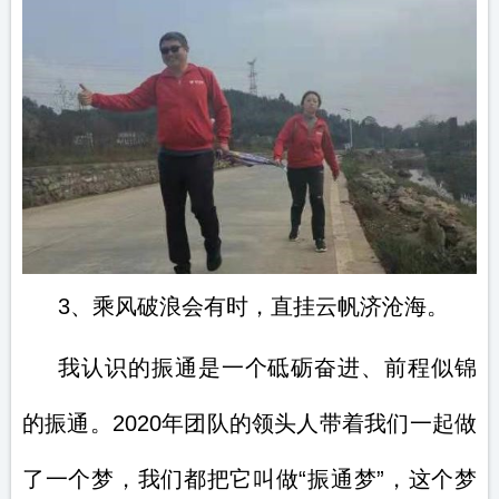
3、乘风破浪会有时，直挂云帆济沧海。
我认识的振通是一个砥砺奋进、前程似锦
的振通。2020年团队的领头人带着我们一起做
了一个梦，我们都把它叫做“振通梦”，这个梦