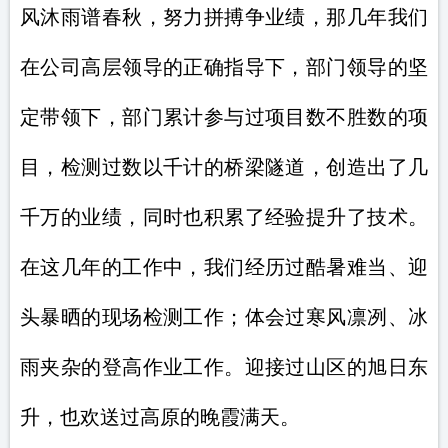
风沐雨谱春秋，努力拼搏争业绩，那几年我们
在公司高层领导的正确指导下，部门领导的坚
定带领下，部门累计参与过项目数不胜数的项
目，检测过数以千计的桥梁隧道，创造出了几
千万的业绩，同时也积累了经验提升了技术。
在这几年的工作中，我们经历过酷暑难当、迎
头暴晒的现场检测工作；体会过寒风凛冽、冰
雨夹杂的登高作业工作。迎接过山区的旭日东
升，也欢送过高原的晚霞满天。