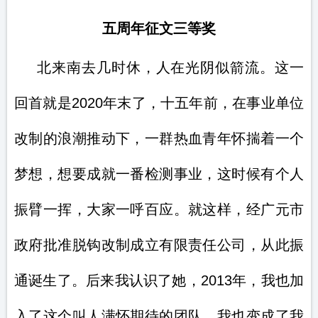
五周年征文三等奖
北来南去几时休，人在光阴似箭流。这一
回首就是2020年末了，十五年前，在事业单位
改制的浪潮推动下，一群热血青年怀揣着一个
梦想，想要成就一番检测事业，这时候有个人
振臂一挥，大家一呼百应。就这样，经广元市
政府批准脱钩改制成立有限责任公司，从此振
通诞生了。后来我认识了她，2013年，我也加
入了这个叫人满怀期待的团队，我也变成了我