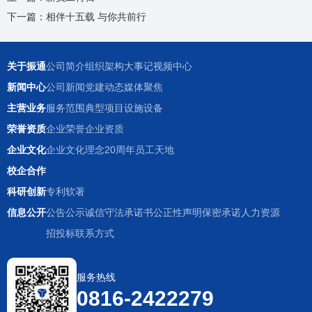
下一篇：相伴十五载 与你共前行
关于振通
公司简介
组织架构
大事记
视频中心
新闻中心
公司新闻
党建动态
媒体聚焦
主营业务
服务范围
典型项目
设施设备
荣誉资质
企业荣誉
企业资质
企业文化
企业文化理念
20周年
员工天地
校企合作
科研创新
专利
软著
信息公开
公告公示
诚信守法承诺书
公正性声明
保密承诺
人力资源
招投标
联系方式
服务热线
0816-2422279