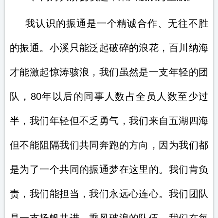
我认识的振通是一个精诚合作、无往不胜
的振通。小溪只能泛起破碎的浪花，百川纳海
才能激起惊涛骇浪，我们虽然是一支年轻的团
队，80年以后的同事人数占全员人数至少过
半，我们年轻但不乏勇气，我们来自五湖四海
但不能阻隔我们共同奔跑的方向，因为我们都
是为了一个共同的振通梦在这里的。我们肯负
责，我们能担当，我们永远心连心。我们团队