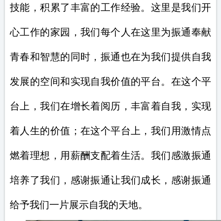
技能，积累了丰富的工作经验。这里是我们开
心工作的家园，我们每个人在这里为振通奉献
青春和智慧的同时，振通也在为我们提供自我
发展的空间和实现自我价值的平台。在这个平
台上，我们在增长着阅历，丰富着自我，实现
着人生的价值；在这个平台上，我们用激情点
燃着理想，用薪酬支配着生活。我们感激振通
培养了我们，感谢振通让我们成长，感谢振通
给予我们一片展示自我的天地。