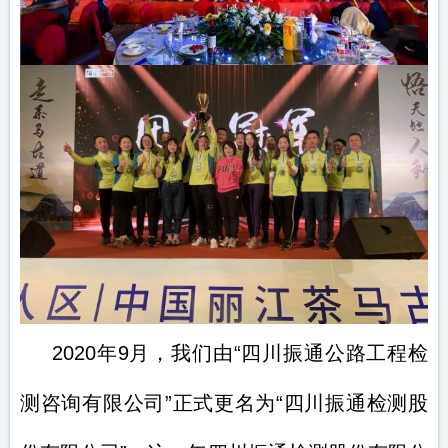
2020年9月，我们由“四川振通公路工程检
测咨询有限公司”正式更名为“四川振通检测股