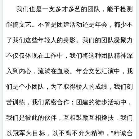
我们也是一支多才多艺的团队，能干检测
能搞文艺。不管是团建活动还是年会，都少不
了我们这些年轻人的身影。我们的团队凝聚力
不仅仅体现在工作中，我们将这种团队精神深
入到内心，流淌在血液。年会文艺汇演中，我
们是个小团队，为了取得骄人的成绩，我们刻
苦训练，我们紧密合作；团建的徒步活动中，
我们是彼此的伙伴，互相鼓励互相搀扶，我们
以冠军为目标，以不离不弃为精神，“精诚合